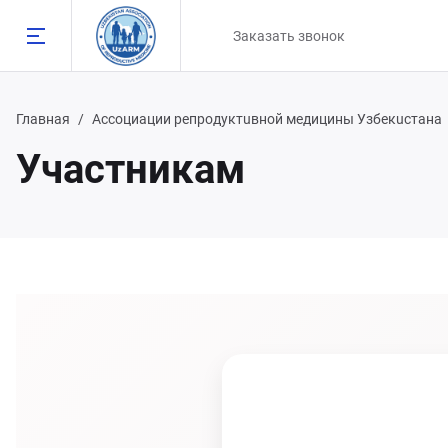
Заказать звонок
Главная
Ассоциации репродуктuвной медицины Узбекuстана
Участникам
Назад
98 90 808 93 81
98 91 785 00 56