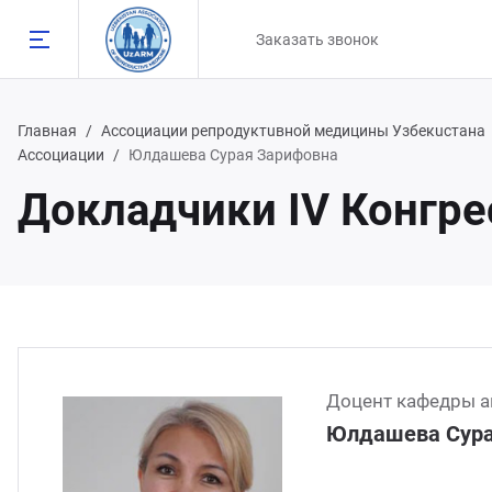
Заказать звонок
Главная
Ассоциации репродуктuвной медицины Узбекuстана
Ассоциации
Юлдашева Сурая Зарифовна
Докладчики IV Конгр
Назад
98 90 808 93 81
98 91 785 00 56
Доцент кафедры а
Юлдашева Сура