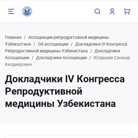
Главная
Ассоциации репродуктuвной медицины
Узбекuстана
Об ассоциации
Докладчики III Конгресса
Репродуктивной медицины Узбекистана
Докладчики
Ассоциации
Докладчики Ассоциации
Юлдашев Санжар
Назад
Келдиярович
Докладчики IV Конгресса
98 90 808 93 81
Репродуктивной
медицины Узбекистана
98 91 785 00 56