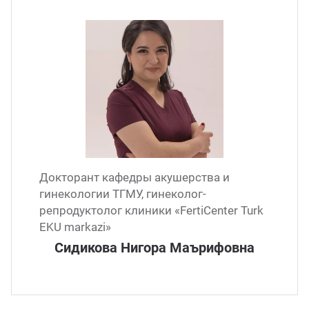
Докторант кафедры акушерства и
гинекологии ТГМУ, гинеколог-
репродуктолог клиники «FertiCenter Turk
EKU markazi»
Сидикова Нигора Маърифовна