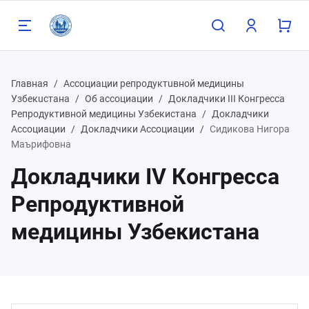
Главная
Ассоциации репродуктuвной медицины
Узбекuстана
Об ассоциации
Докладчики III Конгресса
Репродуктивной медицины Узбекистана
Докладчики
Ассоциации
Докладчики Ассоциации
Сидикова Нигора
Назад
Маърифовна
Докладчики IV Конгресса
98 90 808 93 81
Репродуктивной
медицины Узбекистана
98 91 785 00 56