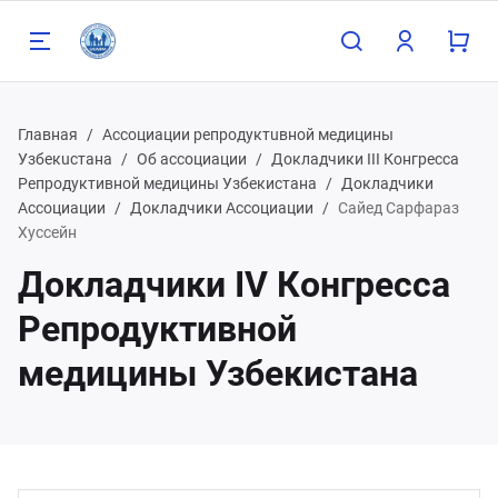
Главная
Ассоциации репродуктuвной медицины
Узбекuстана
Об ассоциации
Докладчики III Конгресса
Репродуктивной медицины Узбекистана
Докладчики
Ассоциации
Докладчики Ассоциации
Сайед Сарфараз
Назад
Хуссейн
Докладчики IV Конгресса
98 90 808 93 81
Репродуктивной
медицины Узбекистана
98 91 785 00 56