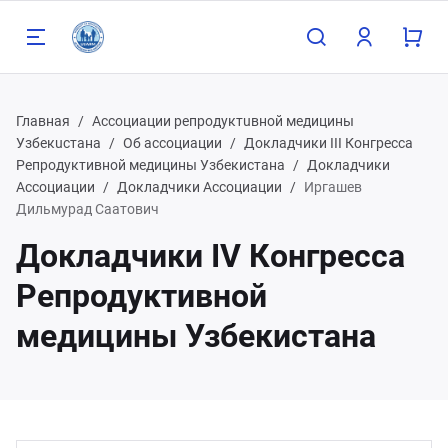
Главная
Ассоциации репродуктuвной медицины
Узбекuстана
Об ассоциации
Докладчики III Конгресса
Репродуктивной медицины Узбекистана
Докладчики
Ассоциации
Докладчики Ассоциации
Иргашев
Назад
Дильмурад Саатович
Докладчики IV Конгресса
98 90 808 93 81
Репродуктивной
медицины Узбекистана
98 91 785 00 56