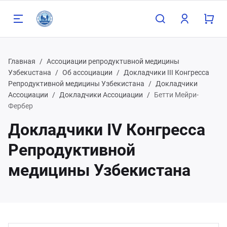
Главная
Ассоциации репродуктuвной медицины
Узбекuстана
Об ассоциации
Докладчики III Конгресса
Репродуктивной медицины Узбекистана
Докладчики
Ассоциации
Докладчики Ассоциации
Бетти Мейри-
Назад
Фербер
Докладчики IV Конгресса
98 90 808 93 81
Репродуктивной
медицины Узбекистана
98 91 785 00 56