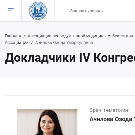
Заказать звонок
Главная
Ассоциации репродуктuвной медицины Узбекuстана
Ассоциации
Ачилова Озода Умаркуловна
Докладчики IV Конгр
Назад
98 90 808 93 81
98 91 785 00 56
Врач- гематолог
Ачилова Озода