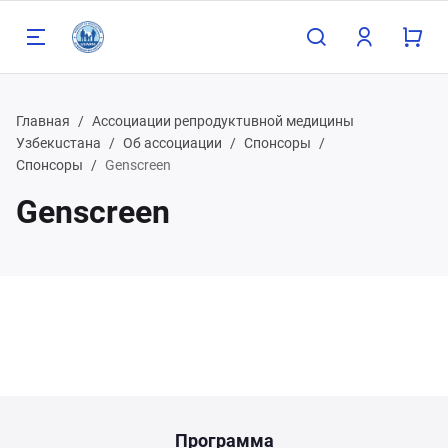
Главная
Ассоциации репродуктuвной медицины
Узбекuстана
Об ассоциации
Спонсоры
Спонсоры
Genscreen
Назад
Genscreen
98 90 808 93 81
98 91 785 00 56
Программа