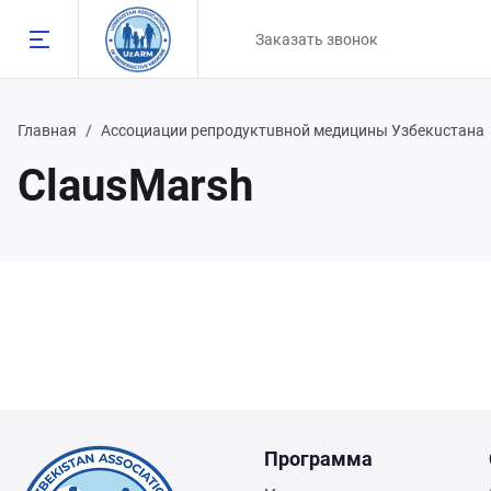
Заказать звонок
Главная
Ассоциации репродуктuвной медицины Узбекuстана
ClausMarsh
Назад
98 90 808 93 81
98 91 785 00 56
Программа